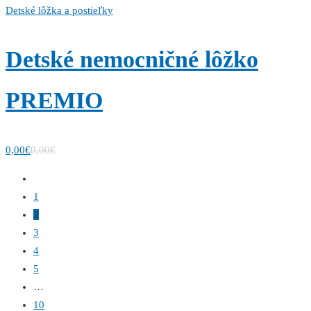
Detské lôžka a postieľky
Detské nemocničné lôžko
PREMIO
0,00
€
0,00
€
1
2
3
4
5
…
10