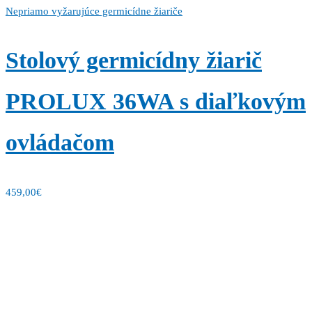
Nepriamo vyžarujúce germicídne žiariče
Stolový germicídny žiarič
PROLUX 36WA s diaľkovým
ovládačom
459,00
€