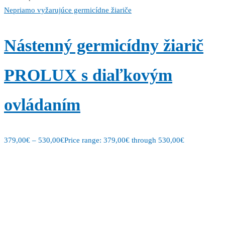
Nepriamo vyžarujúce germicídne žiariče
Nástenný germicídny žiarič
PROLUX s diaľkovým
ovládaním
379,00
€
–
530,00
€
Price range: 379,00€ through 530,00€