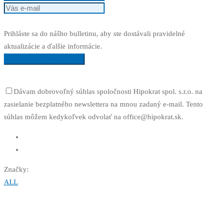
Prihláste sa do nášho bulletinu, aby ste dostávali pravidelné
aktualizácie a ďalšie informácie.
Posielajte mi informácie
Dávam dobrovoľný súhlas spoločnosti Hipokrat spol. s.r.o. na
zasielanie bezplatného newslettera na mnou zadaný e-mail. Tento
súhlas môžem kedykoľvek odvolať na office@hipokrat.sk.
Značky:
ALL