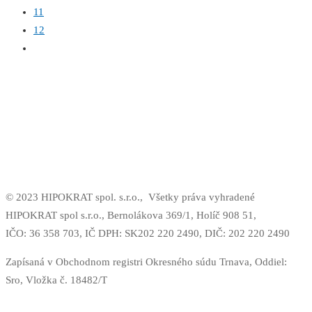
11
12
© 2023 HIPOKRAT spol. s.r.o.,
Všetky práva vyhradené
HIPOKRAT spol s.r.o., Bernolákova 369/1, Holíč 908 51,
IČO: 36 358 703,
IČ DPH: SK202 220 2490,
DIČ: 202 220 2490
Zapísaná v Obchodnom registri Okresného súdu Trnava, Oddiel:
Sro, Vložka č. 18482/T