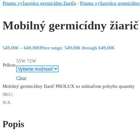
Priamo vyžarujúce germicídne žiariče
/
Priamo vyžarujúce germicídne 
Mobilný germicídny žiar
549,00
€
–
649,00
€
Price range: 549,00€ through 649,00€
55W
72W
Príkon
Clear
Mobilný germicídny žiarič PROLUX so snímačom pohybu quantity
SKU:
N/A
Popis