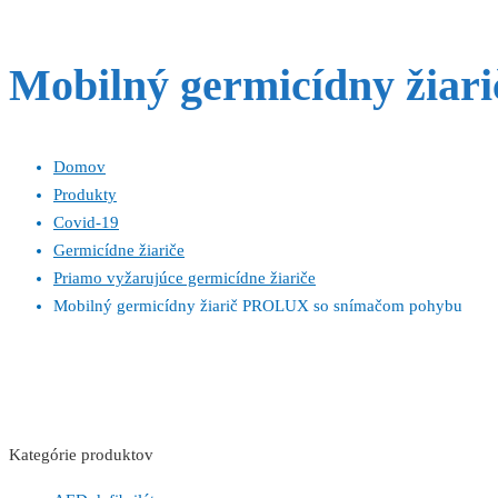
Mobilný germicídny žia
Domov
Produkty
Covid-19
Germicídne žiariče
Priamo vyžarujúce germicídne žiariče
Mobilný germicídny žiarič PROLUX so snímačom pohybu
Kategórie produktov