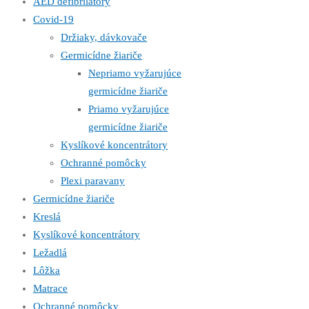
AED defibrilátory
Covid-19
Držiaky, dávkovače
Germicídne žiariče
Nepriamo vyžarujúce
germicídne žiariče
Priamo vyžarujúce
germicídne žiariče
Kyslíkové koncentrátory
Ochranné pomôcky
Plexi paravany
Germicídne žiariče
Kreslá
Kyslíkové koncentrátory
Ležadlá
Lôžka
Matrace
Ochranné pomôcky