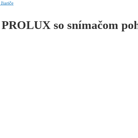
žiariče
ič PROLUX so snímačom po