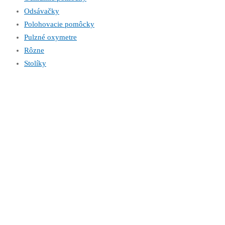
Odsávačky
Polohovacie pomôcky
Pulzné oxymetre
Rôzne
Stolíky