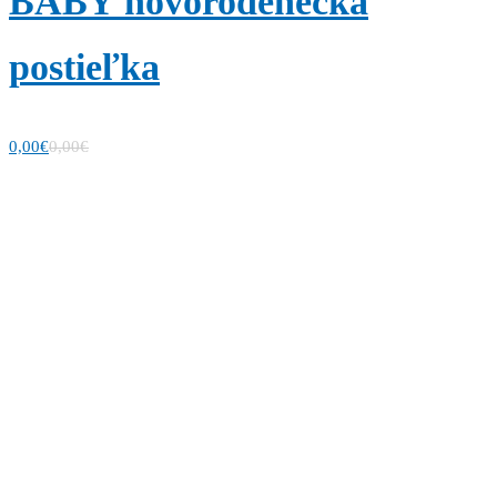
BABY novorodenecká
postieľka
0,00
€
0,00
€