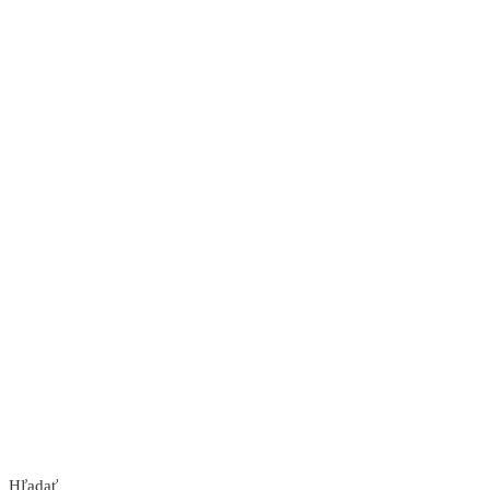
Nakupuj teraz
Hľadať