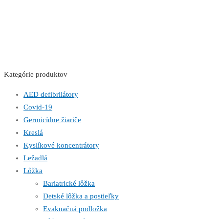
Kategórie produktov
AED defibrilátory
Covid-19
Germicídne žiariče
Kreslá
Kyslíkové koncentrátory
Ležadlá
Lôžka
Bariatrické lôžka
Detské lôžka a postieľky
Evakuačná podložka