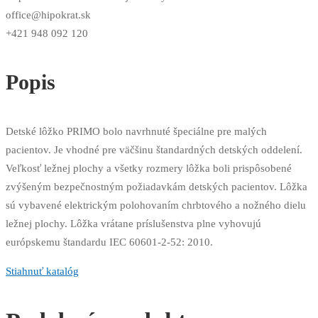
office@hipokrat.sk
+421 948 092 120
Popis
Detské lôžko PRIMO bolo navrhnuté špeciálne pre malých
pacientov. Je vhodné pre väčšinu štandardných detských oddelení.
Veľkosť ležnej plochy a všetky rozmery lôžka boli prispôsobené
zvýšeným bezpečnostným požiadavkám detských pacientov. Lôžka
sú vybavené elektrickým polohovaním chrbtového a nožného dielu
ležnej plochy. Lôžka vrátane príslušenstva plne vyhovujú
európskemu štandardu IEC 60601-2-52: 2010.
Stiahnuť katalóg