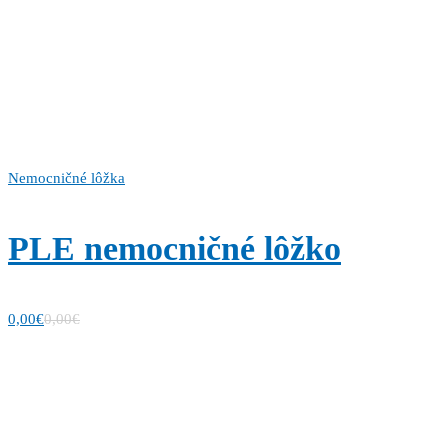
Nemocničné lôžka
PLE nemocničné lôžko
0,00
€
0,00
€