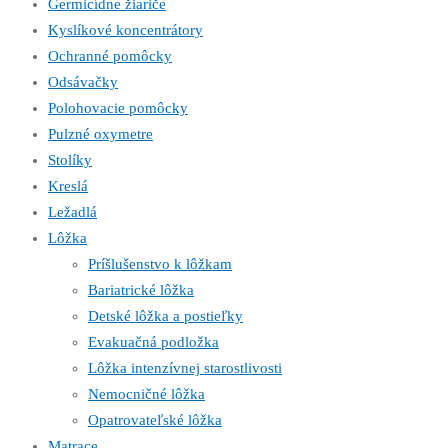
Germicídne žiariče
Kyslíkové koncentrátory
Ochranné pomôcky
Odsávačky
Polohovacie pomôcky
Pulzné oxymetre
Stolíky
Kreslá
Ležadlá
Lôžka
Príšlušenstvo k lôžkam
Bariatrické lôžka
Detské lôžka a postieľky
Evakuačná podložka
Lôžka intenzívnej starostlivosti
Nemocničné lôžka
Opatrovateľské lôžka
Matrace