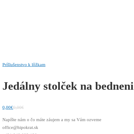
Príšlušenstvo k lôžkam
Jedálny stolček na bedneni
0,00
€
0,00
€
Napíšte nám o čo máte záujem a my sa Vám ozveme
office@hipokrat.sk