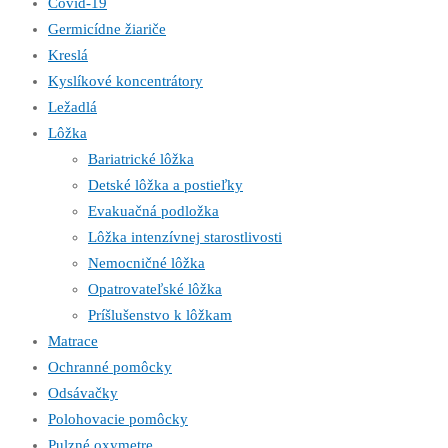
Covid-19
Germicídne žiariče
Kreslá
Kyslíkové koncentrátory
Ležadlá
Lôžka
Bariatrické lôžka
Detské lôžka a postieľky
Evakuačná podložka
Lôžka intenzívnej starostlivosti
Nemocničné lôžka
Opatrovateľské lôžka
Príšlušenstvo k lôžkam
Matrace
Ochranné pomôcky
Odsávačky
Polohovacie pomôcky
Pulzné oxymetre