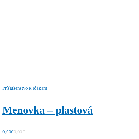
Príšlušenstvo k lôžkam
Menovka – plastová
0,00
€
0,00
€