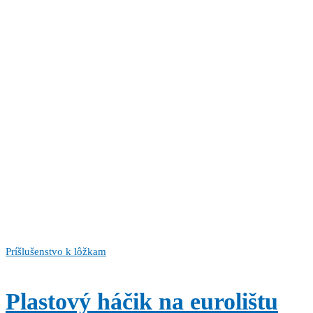
Príšlušenstvo k lôžkam
Plastový háčik na eurolištu