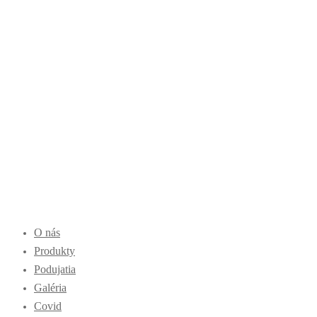
O nás
Produkty
Podujatia
Galéria
Covid