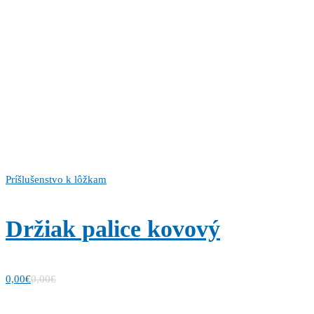
Príšlušenstvo k lôžkam
Držiak palice kovový
0,00
€
0,00
€