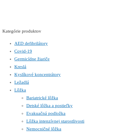
Kategórie produktov
AED defibrilátory
Covid-19
Germicídne žiariče
Kreslá
Kyslíkové koncentrátory
Ležadlá
Lôžka
Bariatrické lôžka
Detské lôžka a postieľky
Evakuačná podložka
Lôžka intenzívnej starostlivosti
Nemocničné lôžka