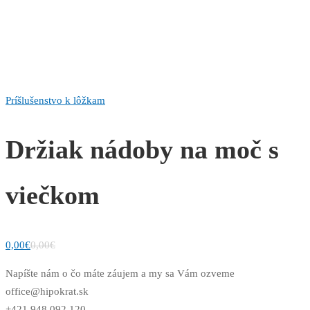
Príšlušenstvo k lôžkam
Držiak nádoby na moč s
viečkom
0,00
€
0,00
€
Napíšte nám o čo máte záujem a my sa Vám ozveme
office@hipokrat.sk
+421 948 092 120