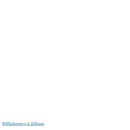
Príšlušenstvo k lôžkam