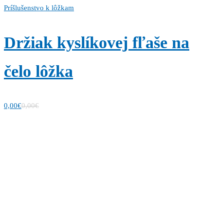
Príšlušenstvo k lôžkam
Držiak kyslíkovej fľaše na
čelo lôžka
0,00
€
0,00
€