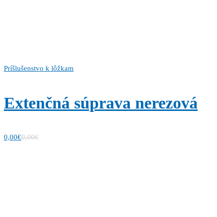
Príšlušenstvo k lôžkam
Extenčná súprava nerezová
0,00
€
0,00
€