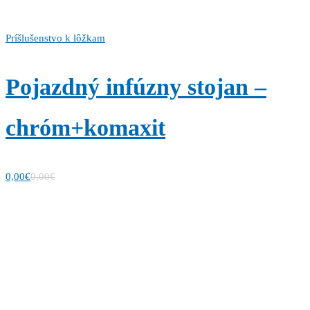
Príšlušenstvo k lôžkam
Pojazdný infúzny stojan –
chróm+komaxit
0,00
€
0,00
€