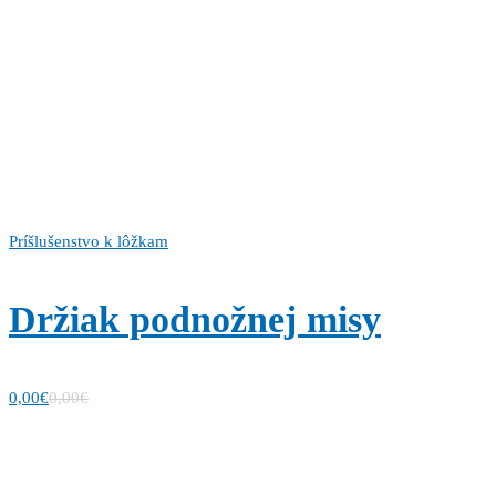
Príšlušenstvo k lôžkam
Držiak podnožnej misy
0,00
€
0,00
€