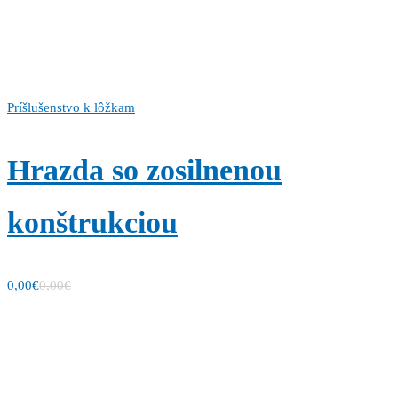
Príšlušenstvo k lôžkam
Hrazda so zosilnenou
konštrukciou
0,00
€
0,00
€