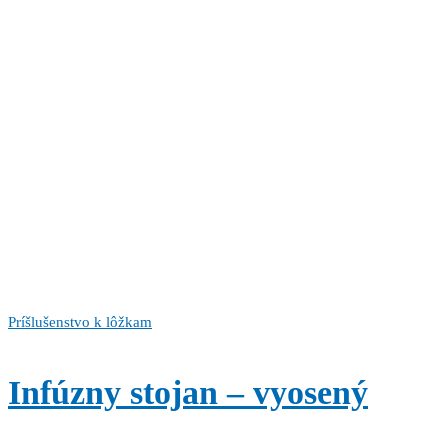
Príšlušenstvo k lôžkam
Infúzny stojan – vyosený