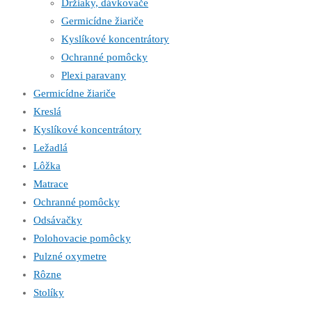
Držiaky, dávkovače
Germicídne žiariče
Kyslíkové koncentrátory
Ochranné pomôcky
Plexi paravany
Germicídne žiariče
Kreslá
Kyslíkové koncentrátory
Ležadlá
Lôžka
Matrace
Ochranné pomôcky
Odsávačky
Polohovacie pomôcky
Pulzné oxymetre
Rôzne
Stolíky