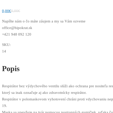
0,00
€
0,00
€
Napíšte nám o čo máte záujem a my sa Vám ozveme
office@hipokrat.sk
+421 948 092 120
SKU:
14
Popis
Respirátor bez výdychového ventilu slúži ako ochrana pre nositeľa resp
ktorý sa inak označuje aj ako zdravotnícky respirátor.
Respirátor v polomaskovom vyhotovení chráni proti vdychovaniu nepr
19.
Maska sa upevňuje na tvár pomocou postranných gumičiek, vďaka čom