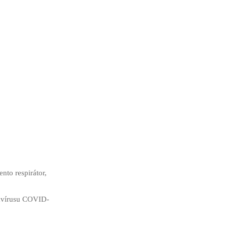
nto respirátor,
navírusu COVID-