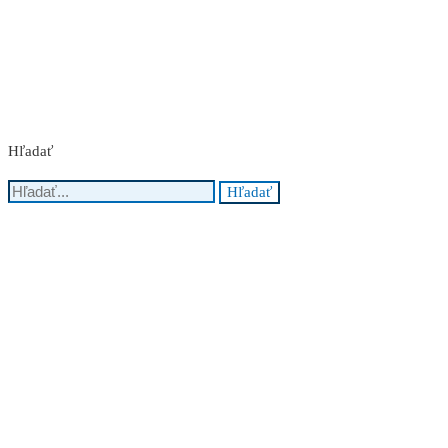
Nakupuj teraz
Hľadať
Search
Hľadať
for: