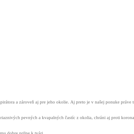
irátora a zároveň aj pre jeho okolie. Aj preto je v našej ponuke práve te
iaznivých pevných a kvapalných častíc z okolia, chráni aj proti koro
u dobre prilne k tvári.