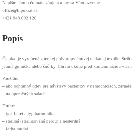
Napíšte nám o čo máte záujem a my sa Vám ozveme
office@hipokrat.sk
+421 948 092 120
Popis
Čiapka je vyrobená z tenkej polypropylénovej netkanej textílie. Strih
jemná gumička alebo šnúrky. Chráni okolie pred kontamináciou vlasm
Použitie:
– ako ochranný odev pre návštevy pacientov v nemocniciach, zariaden
– na operačných sálach
Druhy:
– typ baret a typ harmonika
– sterilná (sterilizovaná parou) a nesterilná
– farba modrá