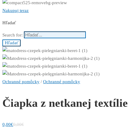
Nakupuj teraz
Hľadať
Search for:
Hľadať
Ochranné pomôcky
/
Ochranné pomôcky
Čiapka z netkanej textílie
0,00
€
0,00
€