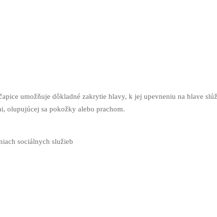
 čapice umožňuje dôkladné zakrytie hlavy, k jej upevneniu na hlave slúži
i, olupujúcej sa pokožky alebo prachom.
iach sociálnych služieb