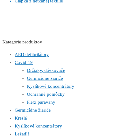
Čiapka z netkanej textílie
Kategórie produktov
AED defibrilátory
Covid-19
Držiaky, dávkovače
Germicídne žiariče
Kyslíkové koncentrátory
Ochranné pomôcky
Plexi paravany
Germicídne žiariče
Kreslá
Kyslíkové koncentrátory
Ležadlá