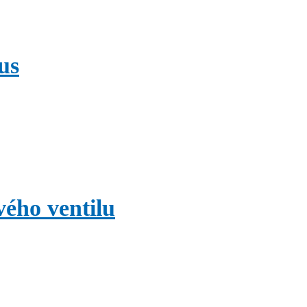
us
ého ventilu