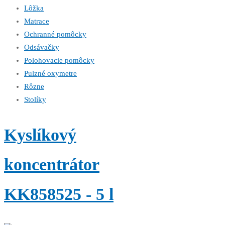
Lôžka
Matrace
Ochranné pomôcky
Odsávačky
Polohovacie pomôcky
Pulzné oxymetre
Rôzne
Stolíky
Kyslíkový
koncentrátor
KK858525 - 5 l