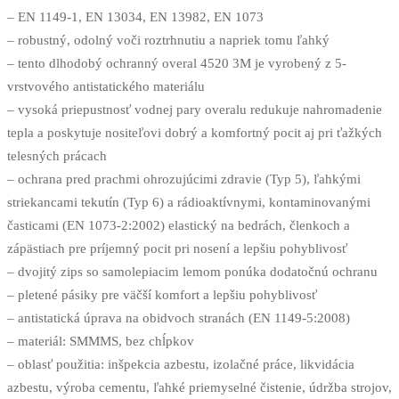
– EN 1149-1, EN 13034, EN 13982, EN 1073
– robustný, odolný voči roztrhnutiu a napriek tomu ľahký
– tento dlhodobý ochranný overal 4520 3M je vyrobený z 5-
vrstvového antistatického materiálu
– vysoká priepustnosť vodnej pary overalu redukuje nahromadenie
tepla a poskytuje nositeľovi dobrý a komfortný pocit aj pri ťažkých
telesných prácach
– ochrana pred prachmi ohrozujúcimi zdravie (Typ 5), ľahkými
striekancami tekutín (Typ 6) a rádioaktívnymi, kontaminovanými
časticami (EN 1073-2:2002) elastický na bedrách, členkoch a
zápästiach pre príjemný pocit pri nosení a lepšiu pohyblivosť
– dvojitý zips so samolepiacim lemom ponúka dodatočnú ochranu
– pletené pásiky pre väčší komfort a lepšiu pohyblivosť
– antistatická úprava na obidvoch stranách (EN 1149-5:2008)
– materiál: SMMMS, bez chĺpkov
– oblasť použitia: inšpekcia azbestu, izolačné práce, likvidácia
azbestu, výroba cementu, ľahké priemyselné čistenie, údržba strojov,