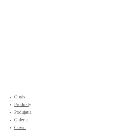
O nás
Produkty
Podujatia
Galéria
Covid