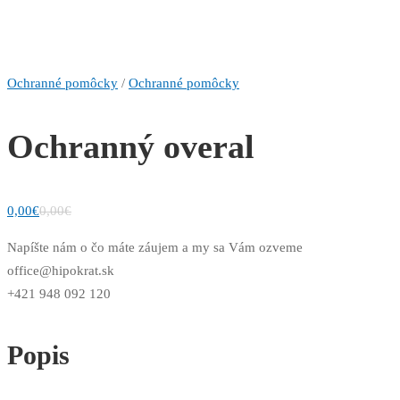
Ochranné pomôcky
/
Ochranné pomôcky
Ochranný overal
0,00
€
0,00
€
Napíšte nám o čo máte záujem a my sa Vám ozveme
office@hipokrat.sk
+421 948 092 120
Popis