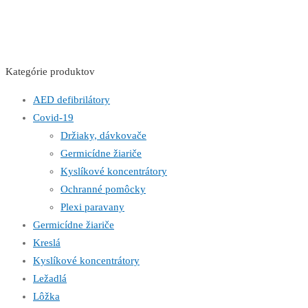
Kategórie produktov
AED defibrilátory
Covid-19
Držiaky, dávkovače
Germicídne žiariče
Kyslíkové koncentrátory
Ochranné pomôcky
Plexi paravany
Germicídne žiariče
Kreslá
Kyslíkové koncentrátory
Ležadlá
Lôžka