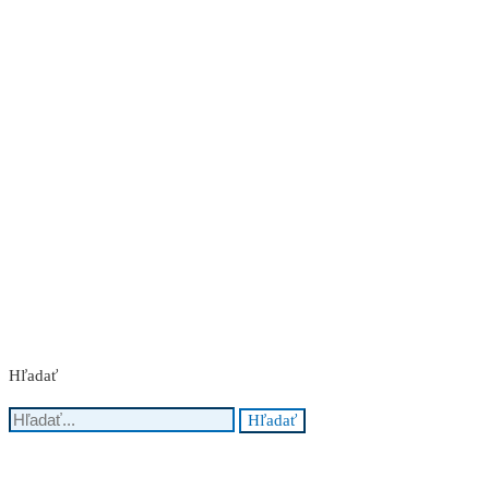
Nakupuj teraz
Hľadať
Search
Hľadať
for: