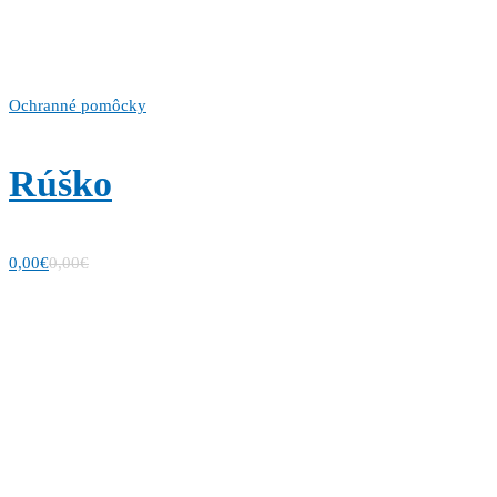
Ochranné pomôcky
Rúško
0,00
€
0,00
€