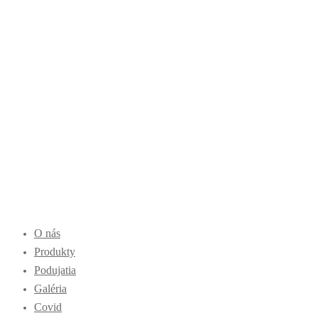
O nás
Produkty
Podujatia
Galéria
Covid