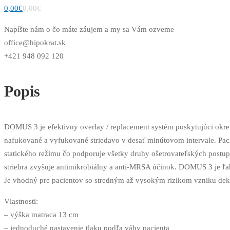
0,00
€
0,00
€
Napíšte nám o čo máte záujem a my sa Vám ozveme
office@hipokrat.sk
+421 948 092 120
Popis
DOMUS 3 je efektívny overlay / replacement systém poskytujúci okrem 
nafukované a vyfukované striedavo v desať minútovom intervale. Pac
statického režimu čo podporuje všetky druhy ošetrovateľských postupo
striebra zvyšuje antimikrobiálny a anti-MRSA účinok. DOMUS 3 je ľa
Je vhodný pre pacientov so stredným až vysokým rizikom vzniku dek
Vlastnosti:
– výška matraca 13 cm
– jednoduché nastavenie tlaku podľa váhy pacienta