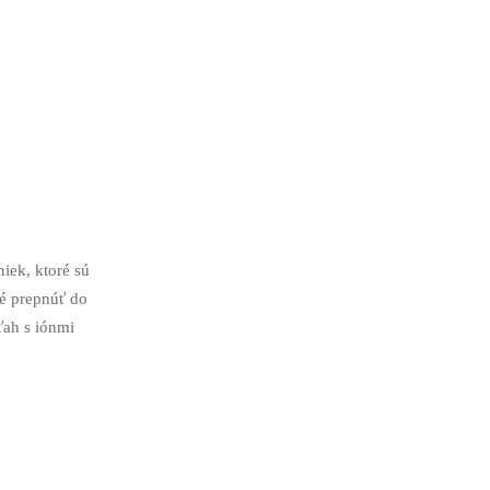
iek, ktoré sú
né prepnúť do
ťah s iónmi