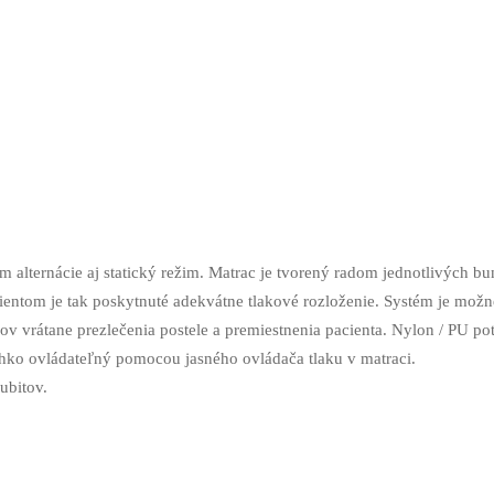
alternácie aj statický režim. Matrac je tvorený radom jednotlivých bun
ientom je tak poskytnuté adekvátne tlakové rozloženie. Systém je mož
v vrátane prezlečenia postele a premiestnenia pacienta. Nylon / PU po
hko ovládateľný pomocou jasného ovládača tlaku v matraci.
ubitov.