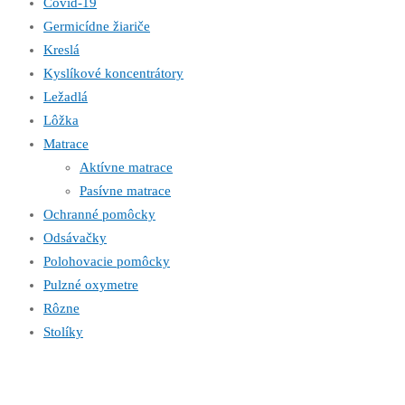
Covid-19
Germicídne žiariče
Kreslá
Kyslíkové koncentrátory
Ležadlá
Lôžka
Matrace
Aktívne matrace
Pasívne matrace
Ochranné pomôcky
Odsávačky
Polohovacie pomôcky
Pulzné oxymetre
Rôzne
Stolíky