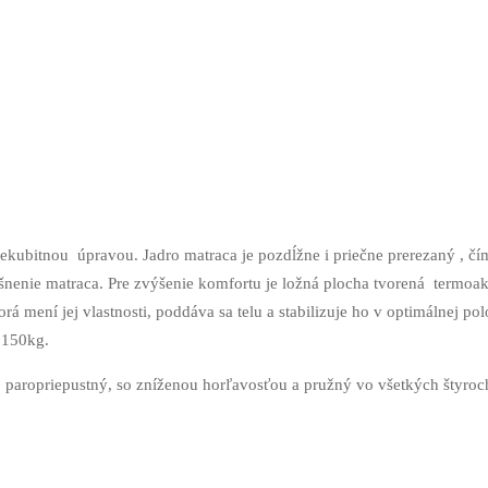
ekubitnou úpravou. Jadro matraca je pozdĺžne i priečne prerezaný , čí
šnenie matraca. Pre zvýšenie komfortu je ložná plocha tvorená termoa
rá mení jej vlastnosti, poddáva sa telu a stabilizuje ho v optimálnej po
 150kg.
 paropriepustný, so zníženou horľavosťou a pružný vo všetkých štyro