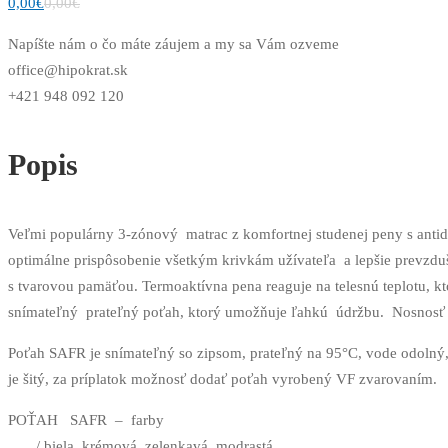
0,00
€
0,00
€
Napíšte nám o čo máte záujem a my sa Vám ozveme
office@hipokrat.sk
+421 948 092 120
Popis
Veľmi populárny 3-zónový matrac z komfortnej studenej peny s antid
optimálne prispôsobenie všetkým krivkám užívateľa a lepšie prevzdu
s tvarovou pamäťou. Termoaktívna pena reaguje na telesnú teplotu, kto
snímateľný prateľný poťah, ktorý umožňuje ľahkú údržbu. Nosnosť
Poťah SAFR je snímateľný so zipsom, prateľný na 95°C, vode odolný,
je šitý, za príplatok možnosť dodať poťah vyrobený VF zvarovaním.
POŤAH SAFR – farby
/ biela, krémová, zelenkavá, modrastá