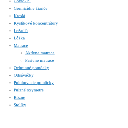
Covid-19
Germicídne žiariče
Kreslá
Kyslíkové koncentrátory
Ležadlá
Lôžka
Matrace
Aktívne matrace
Pasívne matrace
Ochranné pomôcky
Odsávačky
Polohovacie pomôcky
Pulzné oxymetre
Rôzne
Stolíky