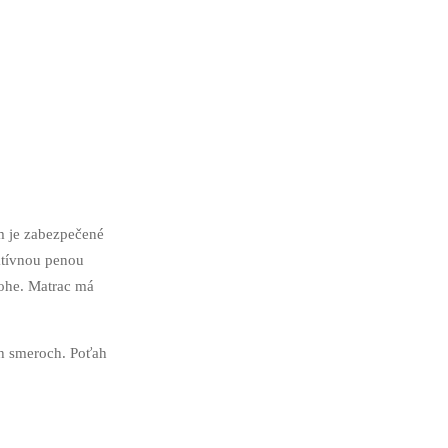
m je zabezpečené
ktívnou penou
lohe. Matrac má
ch smeroch. Poťah