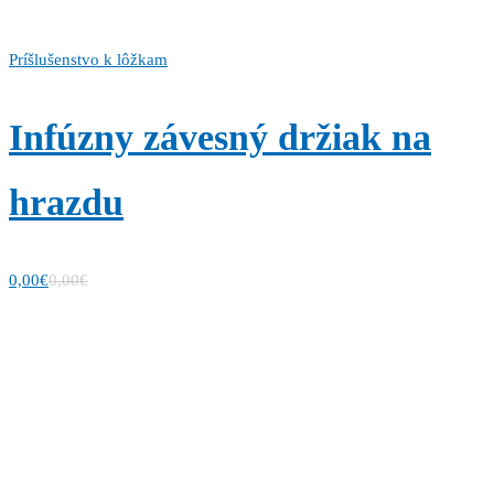
Príšlušenstvo k lôžkam
Infúzny závesný držiak na
hrazdu
0,00
€
0,00
€