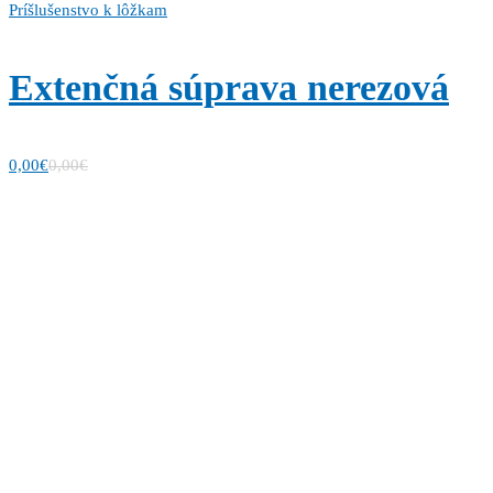
Príšlušenstvo k lôžkam
Extenčná súprava nerezová
0,00
€
0,00
€