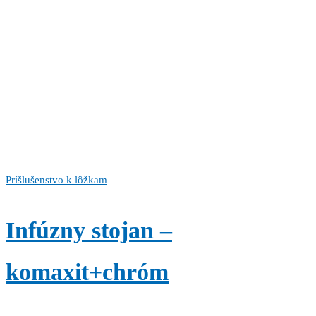
Príšlušenstvo k lôžkam
Infúzny stojan –
komaxit+chróm