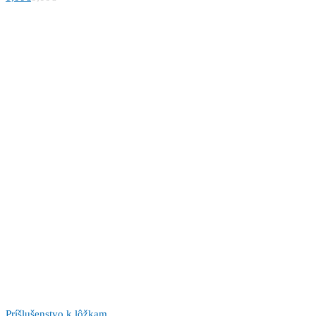
Príšlušenstvo k lôžkam