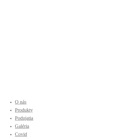
O nás
Produkty
Podujatia
Galéria
Covid