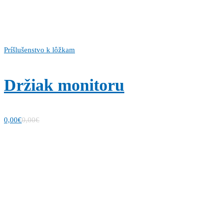
Príšlušenstvo k lôžkam
Držiak monitoru
0,00
€
0,00
€