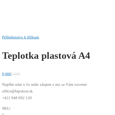
Príšlušenstvo k lôžkam
Teplotka plastová A4
0,00
€
0,00
€
Napíšte nám o čo máte záujem a my sa Vám ozveme
office@hipokrat.sk
+421 948 092 120
SKU:
6