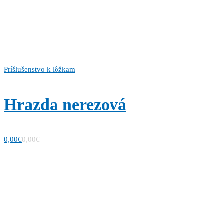
Príšlušenstvo k lôžkam
Hrazda nerezová
0,00
€
0,00
€