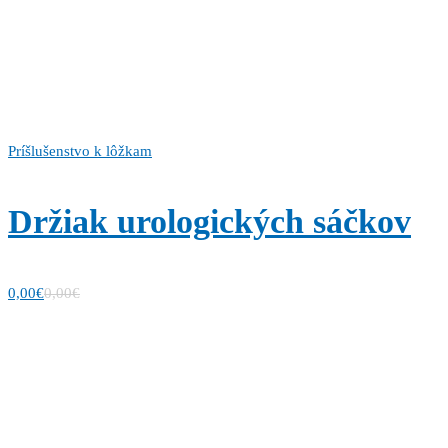
Príšlušenstvo k lôžkam
Držiak urologických sáčkov
0,00
€
0,00
€