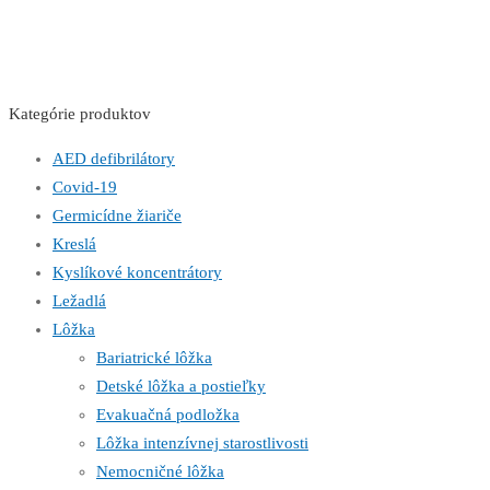
Kategórie produktov
AED defibrilátory
Covid-19
Germicídne žiariče
Kreslá
Kyslíkové koncentrátory
Ležadlá
Lôžka
Bariatrické lôžka
Detské lôžka a postieľky
Evakuačná podložka
Lôžka intenzívnej starostlivosti
Nemocničné lôžka