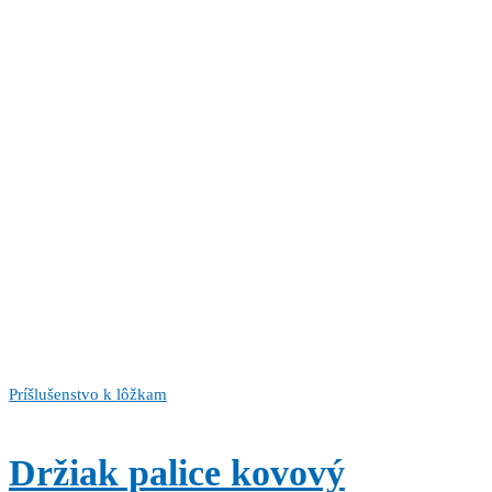
Príšlušenstvo k lôžkam
Držiak palice kovový