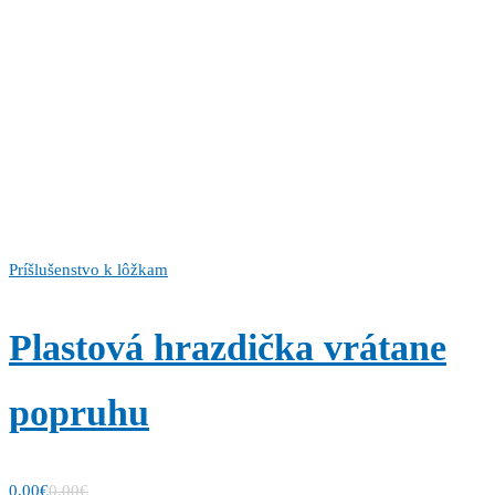
Príšlušenstvo k lôžkam
Plastová hrazdička vrátane
popruhu
0,00
€
0,00
€