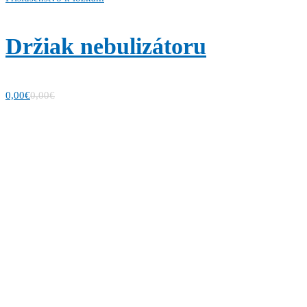
Držiak nebulizátoru
0,00
€
0,00
€