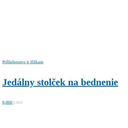
Príšlušenstvo k lôžkam
Jedálny stolček na bednenie
0,00
€
0,00
€