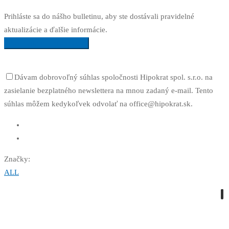
Prihláste sa do nášho bulletinu, aby ste dostávali pravidelné
aktualizácie a ďalšie informácie.
Posielajte mi informácie
Dávam dobrovoľný súhlas spoločnosti Hipokrat spol. s.r.o. na
zasielanie bezplatného newslettera na mnou zadaný e-mail. Tento
súhlas môžem kedykoľvek odvolať na office@hipokrat.sk.
Značky:
ALL