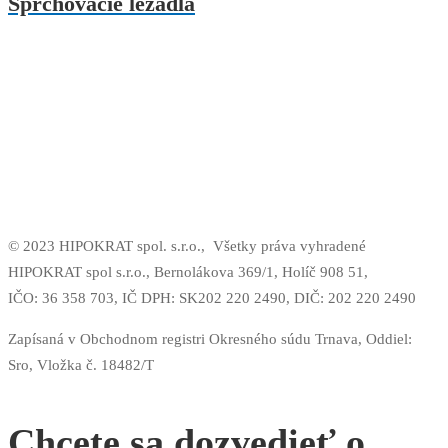
Sprchovacie ležadlá
© 2023 HIPOKRAT spol. s.r.o.,
Všetky práva vyhradené
HIPOKRAT spol s.r.o., Bernolákova 369/1, Holíč 908 51,
IČO: 36 358 703,
IČ DPH: SK202 220 2490,
DIČ: 202 220 2490
Zapísaná v Obchodnom registri Okresného súdu Trnava, Oddiel:
Sro, Vložka č. 18482/T
Chcete sa dozvedieť o