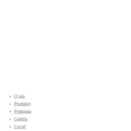
O nás
Produkty
Podujatia
Galéria
Covid