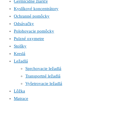
Germicídne žiariče
Kyslíkové koncentrátory
Ochranné pomôcky
Odsávačky
Polohovacie pomôcky
Pulzné oxymetre
Stolíky
Kreslá
Ležadlá
Sprchovacie ležadlá
Transportné ležadlá
Vyšetrovacie ležadlá
Lôžka
Matrace