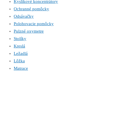
Kyslíkové koncentrátory
Ochranné pomôcky
Odsávačky
Polohovacie pomôcky
Pulzné oxymetre
Stolíky
Kreslá
Ležadlá
Lôžka
Matrace