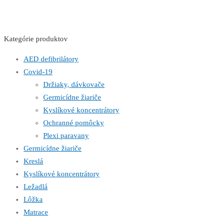
Kategórie produktov
AED defibrilátory
Covid-19
Držiaky, dávkovače
Germicídne žiariče
Kyslíkové koncentrátory
Ochranné pomôcky
Plexi paravany
Germicídne žiariče
Kreslá
Kyslíkové koncentrátory
Ležadlá
Lôžka
Matrace