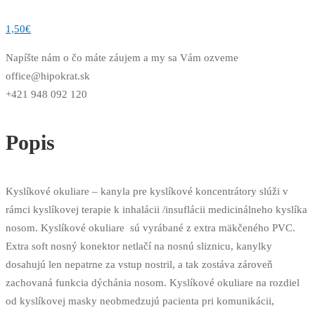
1,50
€
Napíšte nám o čo máte záujem a my sa Vám ozveme
office@hipokrat.sk
+421 948 092 120
Popis
Kyslíkové okuliare – kanyla pre kyslíkové koncentrátory slúži v
rámci kyslíkovej terapie k inhalácii /insuflácii medicinálneho kyslíka
nosom. Kyslíkové okuliare sú vyrábané z extra mäkčeného PVC.
Extra soft nosný konektor netlačí na nosnú sliznicu, kanylky
dosahujú len nepatrne za vstup nostril, a tak zostáva zároveň
zachovaná funkcia dýchánia nosom. Kyslíkové okuliare na rozdiel
od kyslíkovej masky neobmedzujú pacienta pri komunikácii,