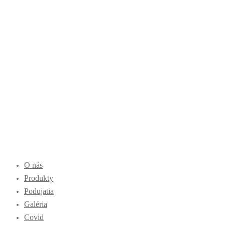
O nás
Produkty
Podujatia
Galéria
Covid