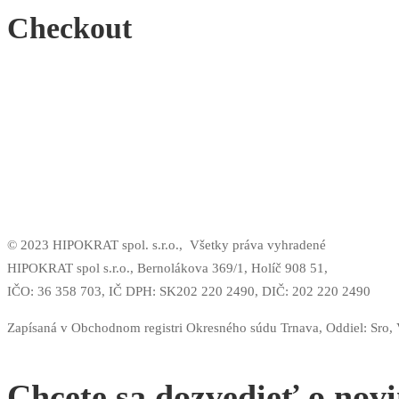
Checkout
© 2023 HIPOKRAT spol. s.r.o.,
Všetky práva vyhradené
HIPOKRAT spol s.r.o., Bernolákova 369/1, Holíč 908 51,
IČO: 36 358 703,
IČ DPH: SK202 220 2490,
DIČ: 202 220 2490
Zapísaná v Obchodnom registri Okresného súdu Trnava, Oddiel: Sro,
Chcete sa dozvedieť o nov