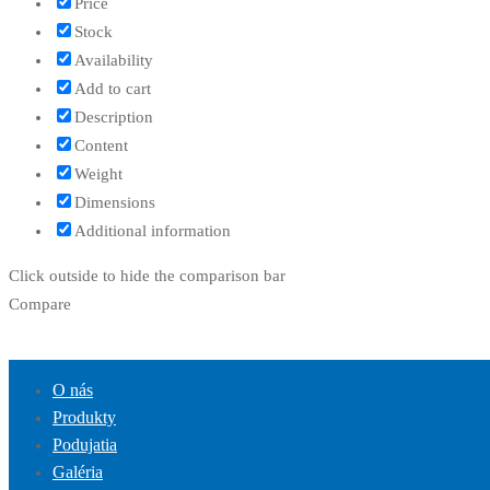
Price
Stock
Availability
Add to cart
Description
Content
Weight
Dimensions
Additional information
Click outside to hide the comparison bar
Compare
O nás
Produkty
Podujatia
Galéria