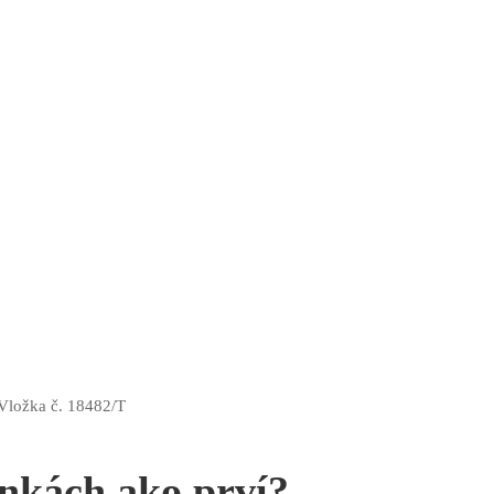
 Vložka č. 18482/T
inkách ako prví?